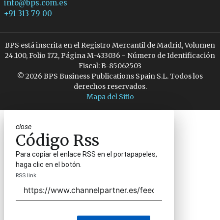
info@bps.com.es
+91 313 79 00
BPS está inscrita en el Registro Mercantil de Madrid, Volumen
24.100, Folio 172, Página M-433036 - Número de Identificación
Fiscal: B-85062503
© 2026 BPS Business Publications Spain S.L. Todos los
derechos reservados.
Mapa del Sitio
close
Código Rss
Para copiar el enlace RSS en el portapapeles,
haga clic en el botón.
RSS link