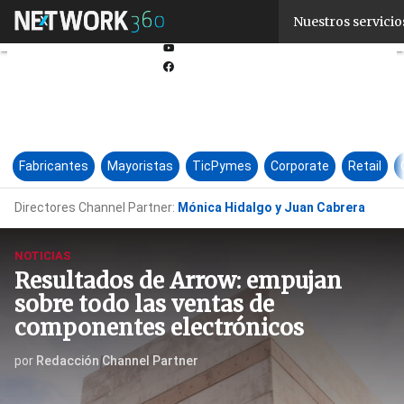
Linkedin
Nuestros servicio
Twitter
Youtube-
play
Facebook
Fabricantes
Mayoristas
TicPymes
Corporate
Retail
Directores Channel Partner:
Mónica Hidalgo y Juan Cabrera
NOTICIAS
Resultados de Arrow: empujan
sobre todo las ventas de
componentes electrónicos
por
Redacción Channel Partner