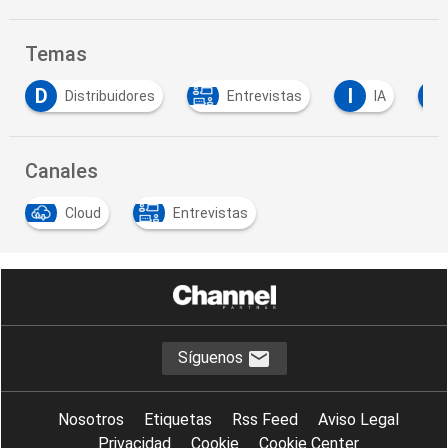
Temas
I
I
I
Entrevistas
IA
Innovación
I
…
Canales
Cloud
Entrevistas
Síguenos
Nosotros
Etiquetas
Rss Feed
Aviso Legal
Privacidad
Cookie
Cookie Center