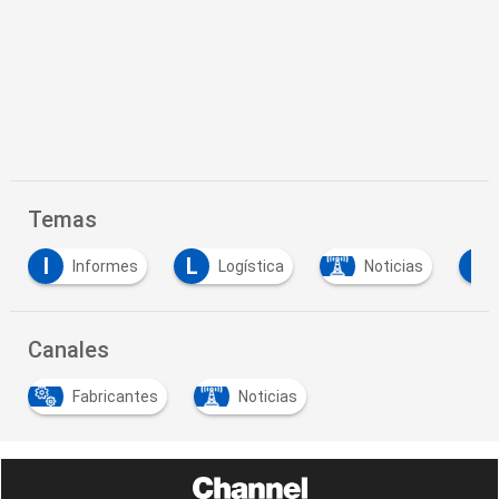
Temas
I
L
P
Informes
Logística
Noticias
P
Canales
Fabricantes
Noticias