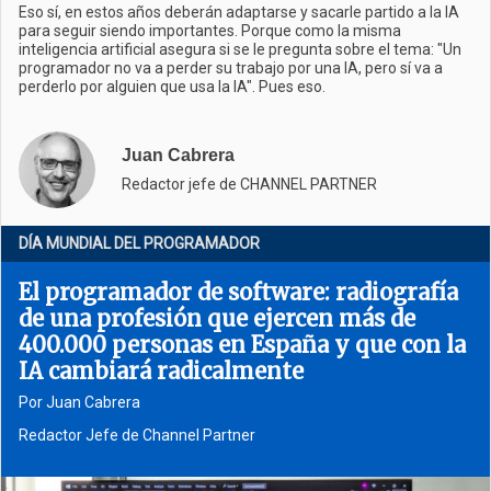
Eso sí, en estos años deberán adaptarse y sacarle partido a la IA
para seguir siendo importantes. Porque como la misma
inteligencia artificial asegura si se le pregunta sobre el tema: "Un
programador no va a perder su trabajo por una IA, pero sí va a
perderlo por alguien que usa la IA". Pues eso.
Juan Cabrera
Redactor jefe de CHANNEL PARTNER
DÍA MUNDIAL DEL PROGRAMADOR
El programador de software: radiografía
de una profesión que ejercen más de
400.000 personas en España y que con la
IA cambiará radicalmente
Por Juan Cabrera
Redactor Jefe de Channel Partner