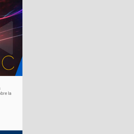
s
obre la