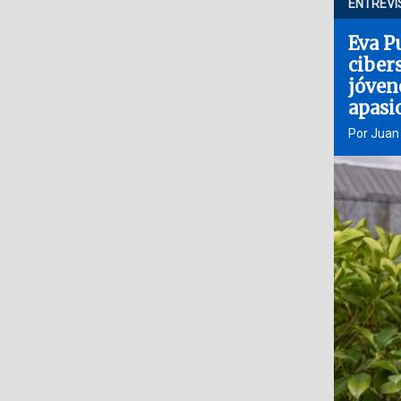
ENTREVI
Eva P
ciber
jóven
apasi
Por Juan