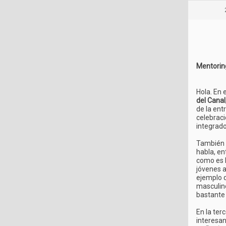
Mentoring
Hola. En
del Canal
de la ent
celebraci
integrado
También 
habla, en
como es l
jóvenes a
ejemplo d
masculino
bastante 
En la ter
interesa