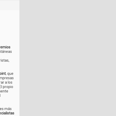
Premios
ntáneas
istas,
oint
, que
 empresas
ar a los
El propio
mente
l
ones más
cialistas