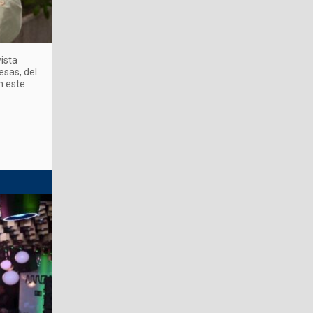
ista
esas, del
n este