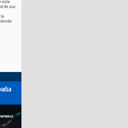
e este
ud de sus
 la
y donde
paña