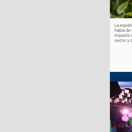
La españo
habla de 
impacto d
sector y