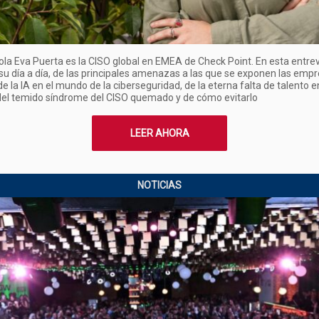
la Eva Puerta es la CISO global en EMEA de Check Point. En esta entrev
su día a día, de las principales amenazas a las que se exponen las empr
e la IA en el mundo de la ciberseguridad, de la eterna falta de talento e
 del temido síndrome del CISO quemado y de cómo evitarlo
LEER AHORA
NOTICIAS