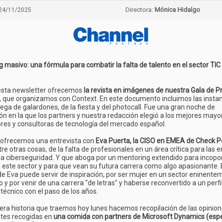
Directora:
Mónica Hidalgo
24/11/2025
 masivo: una fórmula para combatir la falta de talento en el sector TIC
 esta newsletter ofrecemos
la revista en imágenes de nuestra Gala de 
, que organizamos con Context. En este documento incluimos las insta
rega de galardones, de la fiesta y del photocall. Fue una gran noche de
ón en la que los partners y nuestra redacción elegió a los mejores mayor
res y consultoras de tecnología del mercado español.
ofrecemos una entrevista con
Eva Puerta, la CISO en EMEA de Check P
tre otras cosas, de la falta de profesionales en un área crítica para las
a ciberseguridad. Y que aboga por un mentoring extendido para incopor
 este sector y para que vean su futura carrera como algo apasionante. 
e Eva puede servir de inspiración, por ser mujer en un sector eninente
 y por venir de una carrera "de letras" y haberse reconvertido a un perfi
técnico con el paso de los años.
cera historia que traemos hoy lunes hacemos recopilación de las opini
ntes recogidas en
una comida con partners de Microsoft Dynamics (espe