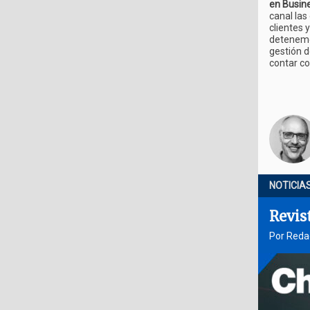
en Busine
canal las
clientes 
detenemos
gestión d
contar c
NOTICIA
Revis
Por Reda