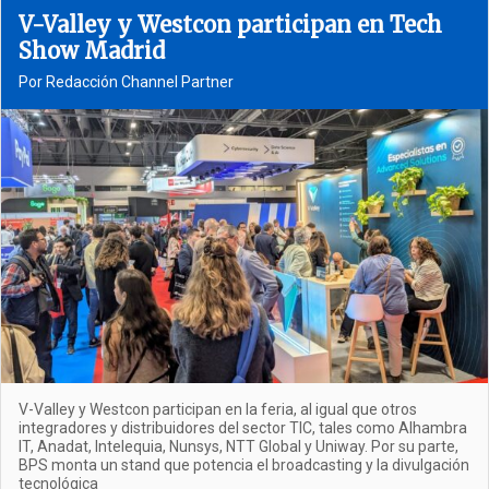
V-Valley y Westcon participan en Tech
Show Madrid
Por Redacción Channel Partner
V-Valley y Westcon participan en la feria, al igual que otros
integradores y distribuidores del sector TIC, tales como Alhambra
IT, Anadat, Intelequia, Nunsys, NTT Global y Uniway. Por su parte,
BPS monta un stand que potencia el broadcasting y la divulgación
tecnológica