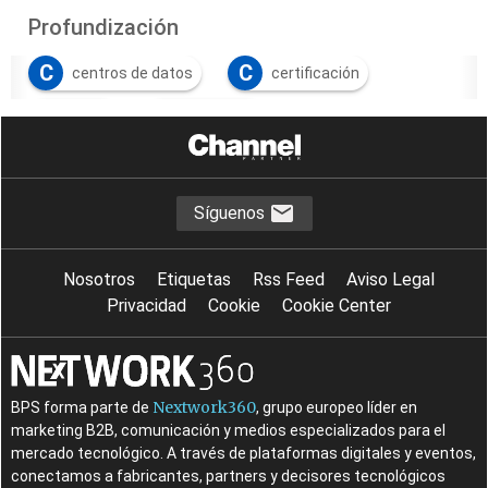
Profundización
C
C
centros de datos
certificación
C
C
cloud
Cloud Act
C
D
Cumplimiento
data
D
D
data sovereignty
descuentos
Síguenos
D
E
E
Donald Trump
EEUU
Europa
Nosotros
Etiquetas
Rss Feed
Aviso Legal
G
G
Geopolítica
GPDR
Privacidad
Cookie
Cookie Center
G
H
Guerra comercial
hiperescalares
I
I
I
IaaS
IONOS
ISV
Nextwork360
BPS forma parte de
, grupo europeo líder en
L
M
N
legislación
MSP
Nube
marketing B2B, comunicación y medios especializados para el
mercado tecnológico. A través de plataformas digitales y eventos,
P
P
PaaS
Privacidad
conectamos a fabricantes, partners y decisores tecnológicos