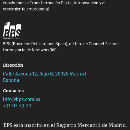
impulsando la Transformación Digital, la Innovación y el
P
R
protección de datos
rebates
crecimiento empresarial.
R
R
resiliencia
RGPD
S
S
servicios cloud
soberanía de los datos
S
U
soberanía digital
Unión Europea
BPS (Business Publications Spain), editora de Channel Partner,
forma parte de Nextwork360.
U
USA
Dirección
Calle Azcona 12, Bajo B, 28028 Madrid
España
Contactos
info@bps.com.es
+91 313 79 00
BPS está inscrita en el Registro Mercantil de Madrid,