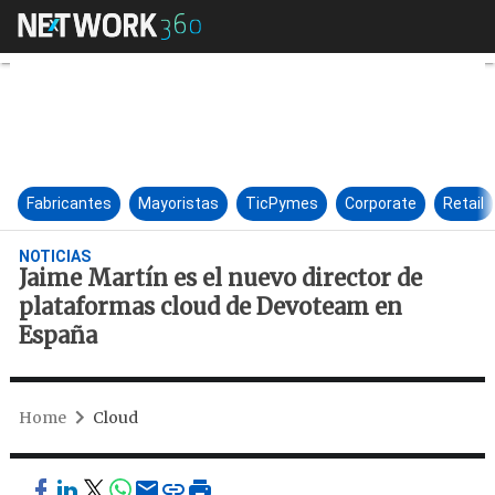
Jaime Martín es el nuevo dir
Fabricantes
Mayoristas
TicPymes
Corporate
Retail
NOTICIAS
Jaime Martín es el nuevo director de
plataformas cloud de Devoteam en
España
Home
Cloud