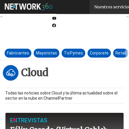
Linkedin
Nuestros servicio
Twitter
Youtube-
play
Facebook
Fabricantes
Mayoristas
TicPymes
Corporate
Retail
Cloud
Todas las noticias sobre Cloud y la última actualidad sobre el
sector en la nube en ChannelPartner
ENTREVISTAS