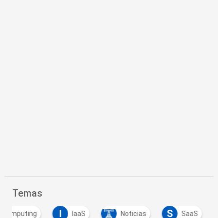
Temas
I
S
d Computing
IaaS
Noticias
SaaS