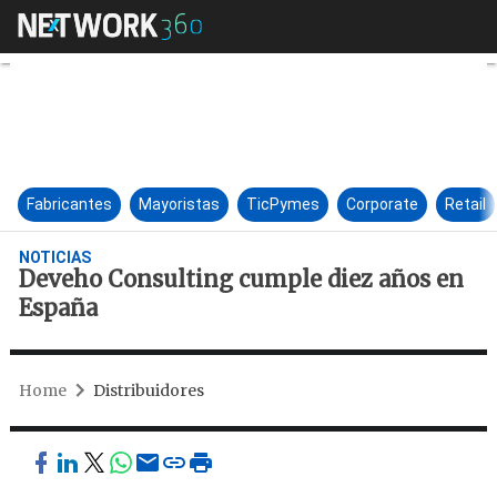
Deveho Consulting cumple di
Fabricantes
Mayoristas
TicPymes
Corporate
Retail
NOTICIAS
Deveho Consulting cumple diez años en
España
Home
Distribuidores