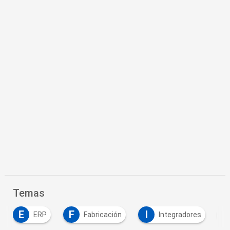
Temas
E
F
I
S
ERP
Fabricación
Integradores
S