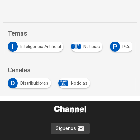
Temas
I
P
S
Inteligencia Artificial
Noticias
PCs
Canales
D
Distribuidores
Noticias
Síguenos