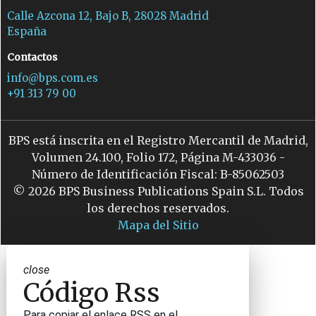
Calle Azcona 12, Bajo B, 28028 Madrid
España
Contactos
info@bps.com.es
+91 313 79 00
BPS está inscrita en el Registro Mercantil de Madrid,
Volumen 24.100, Folio 172, Página M-433036 -
Número de Identificación Fiscal: B-85062503
© 2026 BPS Business Publications Spain S.L. Todos
los derechos reservados.
Mapa del Sitio
close
Código Rss
Para copiar el enlace RSS en el