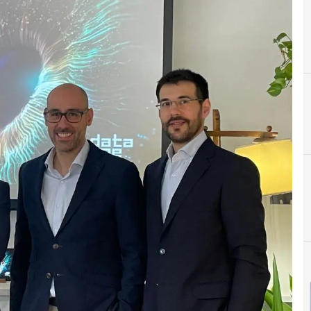
F
fabri