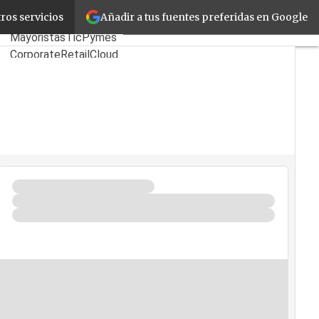
Añadir a tus fuentes preferidas en Google
IA
ros servicios
Fabricantes
Mayoristas
TicPymes
Corporate
Retail
Cloud
Movilidad
Negocios
Seguridad
La Guía del ISV
¿Quién es Quién?