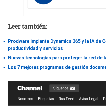
Leer también:
Prodware implanta Dynamics 365 y la IA de Co
productividad y servicios
Nuevas tecnologías para proteger la red de 
Los 7 mejores programas de gestión docume
Síguenos
Nosotros
Etiquetas
Rss Feed
Aviso Legal
P