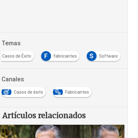
Temas
F
S
Casos de Éxito
fabricantes
Software
…
Canales
Casos de éxito
Fabricantes
…
Artículos relacionados