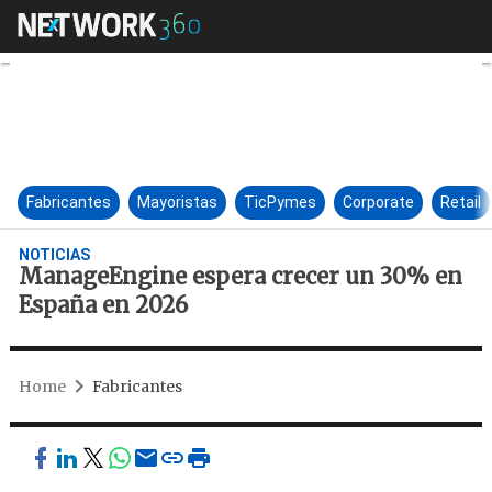
ManageEngine espera crecer 
Fabricantes
Mayoristas
TicPymes
Corporate
Retail
NOTICIAS
ManageEngine espera crecer un 30% en
España en 2026
Home
Fabricantes