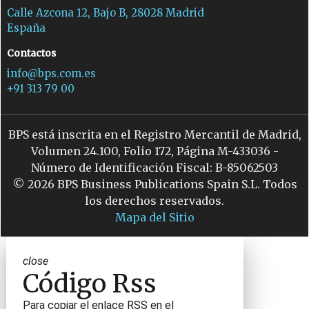
Calle Azcona 12, Bajo B, 28028 Madrid
España
Contactos
info@bps.com.es
+91 313 79 00
BPS está inscrita en el Registro Mercantil de Madrid,
Volumen 24.100, Folio 172, Página M-433036 -
Número de Identificación Fiscal: B-85062503
© 2026 BPS Business Publications Spain S.L. Todos
los derechos reservados.
Mapa del Sitio
close
Código Rss
Para copiar el enlace RSS en el