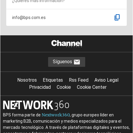
¿Quieres más información?
content_copy
info@bps.com.es
Síguenos
Nosotros
Etiquetas
Rss Feed
Aviso Legal
Privacidad
Cookie
Cookie Center
Nextwork360
BPS forma parte de
, grupo europeo líder en
marketing B2B, comunicación y medios especializados para el
mercado tecnológico. A través de plataformas digitales y eventos,