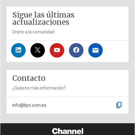
Sigue las últimas
actualizaciones
Únete a la comunidad
Contacto
¿Quieres más información?
content_copy
info@bps.com.es