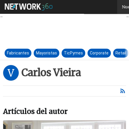
Carlos Vieira
Nue
Fabricantes
Mayoristas
TicPymes
Corporate
Retail
Carlos Vieira
V
Artículos del autor