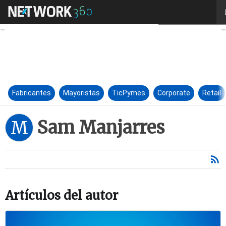
Sam Manjarres
Fabricantes
Mayoristas
TicPymes
Corporate
Retail
Sam Manjarres
M
Artículos del autor