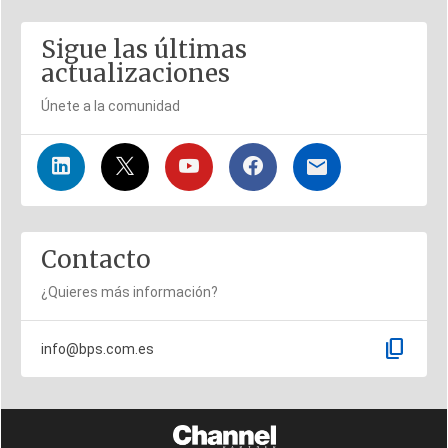
Sigue las últimas
actualizaciones
Únete a la comunidad
Contacto
¿Quieres más información?
content_copy
info@bps.com.es