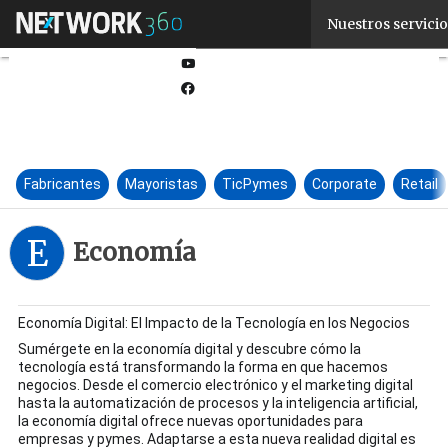
Linkedin
Nuestros servicio
Twitter
Youtube-
play
Facebook
Fabricantes
Mayoristas
TicPymes
Corporate
Retail
E
Economía
Economía Digital: El Impacto de la Tecnología en los Negocios
Sumérgete en la economía digital y descubre cómo la
tecnología está transformando la forma en que hacemos
negocios. Desde el comercio electrónico y el marketing digital
hasta la automatización de procesos y la inteligencia artificial,
la economía digital ofrece nuevas oportunidades para
empresas y pymes. Adaptarse a esta nueva realidad digital es