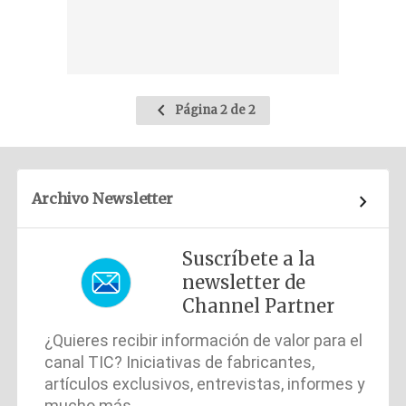
Ir
Página 2 de 2
a
la
página
anterior
Archivo Newsletter
Suscríbete a la
newsletter de
Channel Partner
¿Quieres recibir información de valor para el
canal TIC? Iniciativas de fabricantes,
artículos exclusivos, entrevistas, informes y
mucho más.