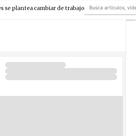
s se plantea cambiar de trabajo
Fabricantes
Mayoristas
TicPymes
Corporate
Retail
Cloud
Movilidad
Negocios
Seguridad
La
Guía
del
ISV
¿Quién
es
Quién?