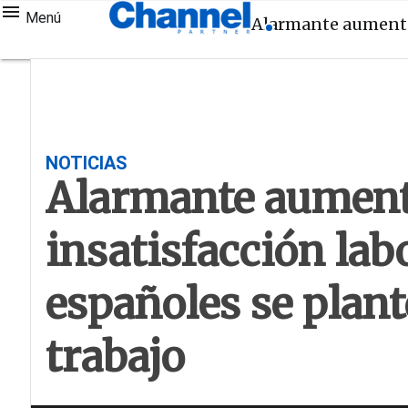
Menú
Alarmante aumento d
NOTICIAS
Alarmante aument
insatisfacción labo
españoles se plan
trabajo