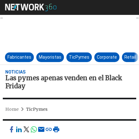
Las pymes apenas venden en e
Fabricantes
Mayoristas
TicPymes
Corporate
Retail
NOTICIAS
Las pymes apenas venden en el Black
Friday
Home
TicPymes