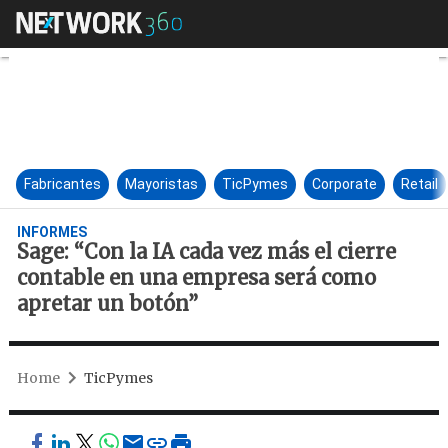
Sage: “Con la IA cada vez más
Fabricantes
Mayoristas
TicPymes
Corporate
Retail
INFORMES
Sage: “Con la IA cada vez más el cierre
contable en una empresa será como
apretar un botón”
Home
TicPymes