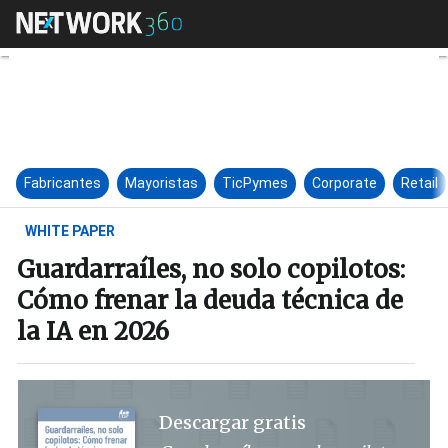
Guardarraíles, no solo copilot
Fabricantes
Mayoristas
TicPymes
Corporate
Retail
WHITE PAPER
Guardarraíles, no solo copilotos:
Cómo frenar la deuda técnica de
la IA en 2026
Descargar gratis