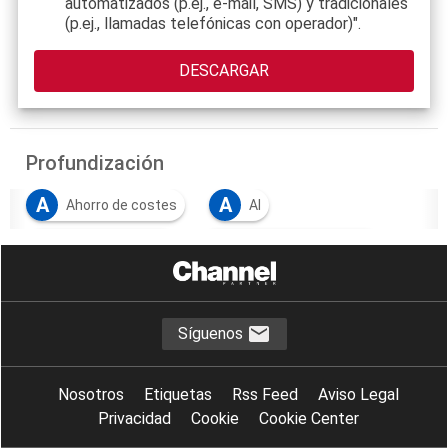
automatizados (p.ej., e-mail, SMS) y tradicionales
(p.ej., llamadas telefónicas con operador)".
Profundización
A
A
Ahorro de costes
AI
A
C
automatización
Calidad del software
D
Desarrollo de aplicaciones
D
F
desarrollo de software
flexibilidad
Síguenos
G
I
gobernanza tecnológica
IA
Nosotros
Etiquetas
Rss Feed
Aviso Legal
I
S
inteligencia artificial
software
Privacidad
Cookie
Cookie Center