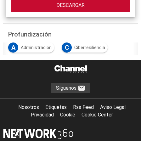
Profundización
A
C
Administración
Ciberresiliencia
C
D
F
continuidad
datos
fuga
I
I
Integradores
interrupciones
L
M
P
Logística
MSP
proveedores
Síguenos
R
R
Ransomware
recuperación
Nosotros
Etiquetas
Rss Feed
Aviso Legal
R
R
redundancia
resiliencia
Privacidad
Cookie
Cookie Center
S
S
T
Salud
servicios
Transporte