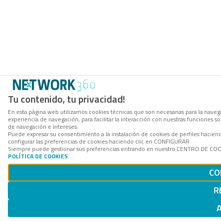
Tu contenido, tu privacidad!
En esta página web utilizamos cookies técnicas que son necesarias para la navega
experiencia de navegación, para facilitar la interacción con nuestras funciones 
de navegación e intereses.
Puede expresar su consentimiento a la instalación de cookies de perfiles haci
configurar las preferencias de cookies haciendo clic en CONFIGURAR.
Siempre puede gestionar sus preferencias entrando en nuestro CENTRO DE COOKI
POLÍTICA DE COOKIES
.
CO
R