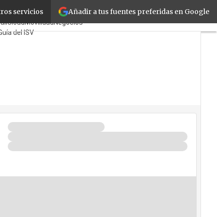
Añadir a tus fuentes preferidas en Google
ros servicios
ayoristas
TicPymes
ail
Cloud
Movilidad
Negocios
Guía del ISV
ién?