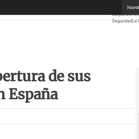
ertura de sus centros de datos en España
Nuest
Fabricantes
M
Corporate
Ret
Seguridad
La 
¿Quién es Qu
pertura de sus
en España