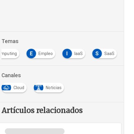
Temas
E
I
S
omputing
Empleo
IaaS
SaaS
Canales
Cloud
Noticias
Artículos relacionados