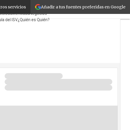
Añadir a tus fuentes preferidas en Google
ros servicios
yoristas
TicPymes
l
Cloud
Movilidad
Negocios
ía del ISV
¿Quién es Quién?