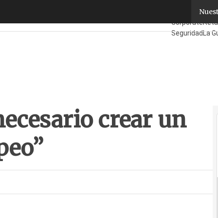
ecesario crear un mercado real europeo”
Nuest
Fabricantes
Ma
Corporate
Retai
Seguridad
La Gu
necesario crear un
peo”