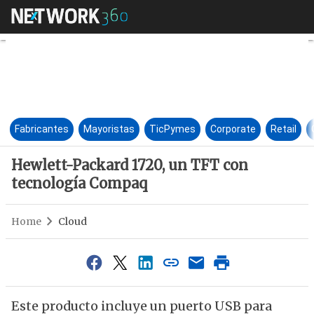
Hewlett-Packard 1720, un TF
Fabricantes
Mayoristas
TicPymes
Corporate
Retail
Hewlett-Packard 1720, un TFT con
tecnología Compaq
Home
Cloud
Este producto incluye un puerto USB para