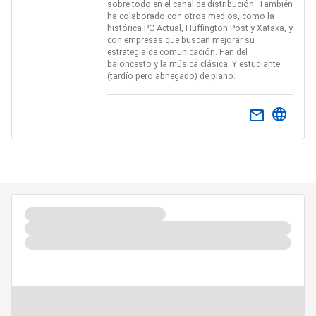
sobre todo en el canal de distribución. También
ha colaborado con otros medios, como la
histórica PC Actual, Huffington Post y Xataka, y
con empresas que buscan mejorar su
estrategia de comunicación. Fan del
baloncesto y la música clásica. Y estudiante
(tardío pero abnegado) de piano.
email