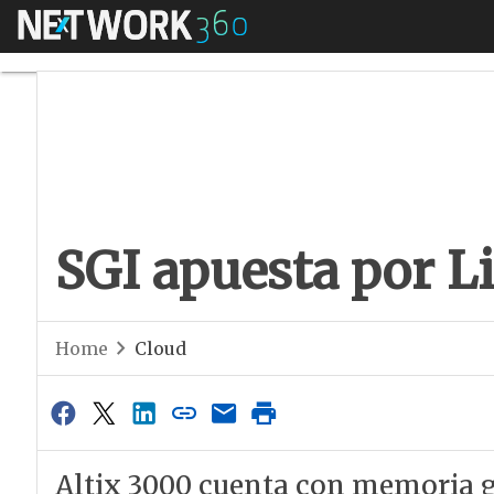
Menú
SGI apuesta por Li
SGI apuesta por L
Home
Cloud
Altix 3000 cuenta con memoria g