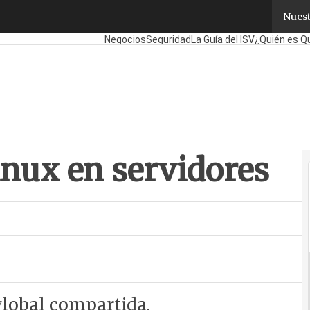
nux en servidores
Nuest
Fabricantes
Mayoristas
TicPymes
Corporate
Re
Negocios
Seguridad
La Guía del ISV
¿Quién es Q
inux en servidores
lobal compartida.