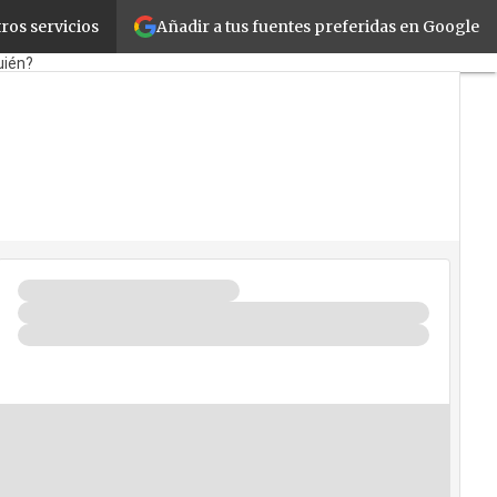
Añadir a tus fuentes preferidas en Google
ros servicios
tail
Cloud
Movilidad
uién?