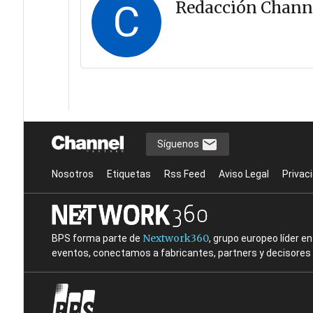
C
Redacción Chann
Síguenos
Nosotros
Etiquetas
Rss Feed
Aviso Legal
Privac
Nextwork360
BPS forma parte de
, grupo europeo líder 
eventos, conectamos a fabricantes, partners y decisores t