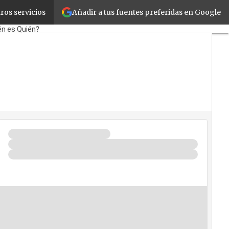
Añadir a tus fuentes preferidas en Google
ros servicios
orate
Retail
Cloud
Movilidad
én es Quién?