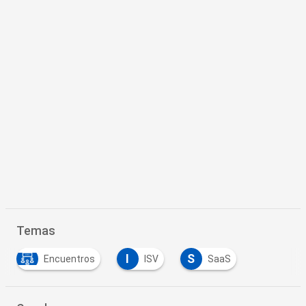
Temas
I
S
Encuentros
ISV
SaaS