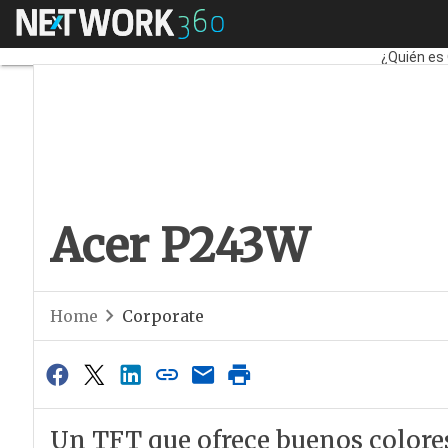
Menú
Acer P243W
Fabricant
¿Quién es
Acer P243W
Home
Corporate
Un TFT que ofrece buenos colore