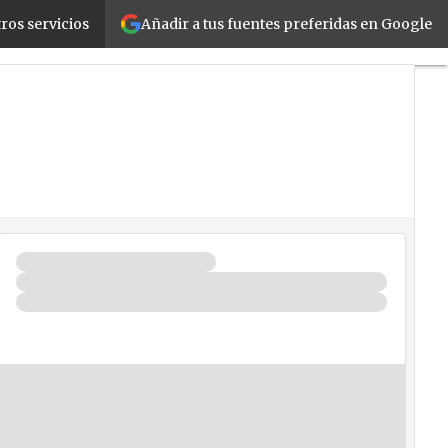
Añadir a tus fuentes preferidas en Google
ros servicios
idad
La Guía del ISV