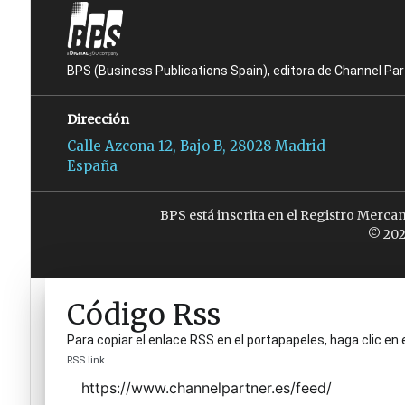
BPS (Business Publications Spain), editora de Channel Pa
Dirección
Calle Azcona 12, Bajo B, 28028 Madrid
España
BPS está inscrita en el Registro Merca
© 202
Código Rss
Para copiar el enlace RSS en el portapapeles, haga clic en 
RSS link