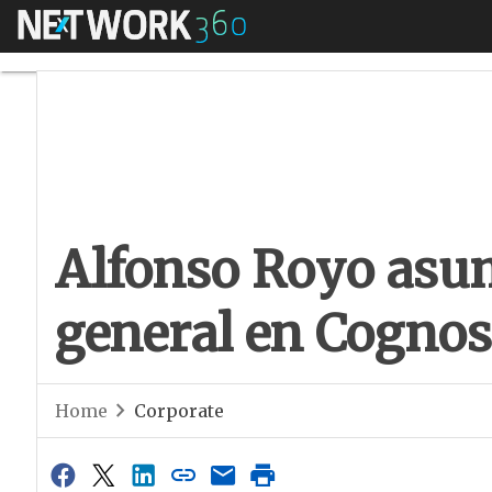
Menú
Alfonso Royo asume
Alfonso Royo asum
general en Cognos
Home
Corporate