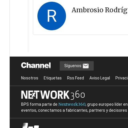
R
Ambrosio Rodríg
Síguenos
Nosotros
Etiquetas
Rss Feed
Aviso Legal
Privac
Nextwork360
BPS forma parte de
, grupo europeo líder 
eventos, conectamos a fabricantes, partners y decisores t