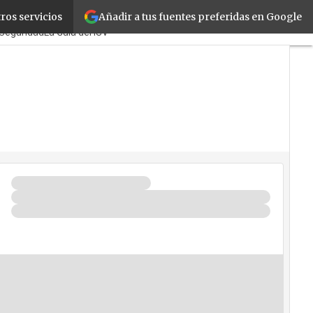
Añadir a tus fuentes preferidas en Google
ros servicios
TicPymes
Corporate
Retail
Seguridad
La Guía del ISV