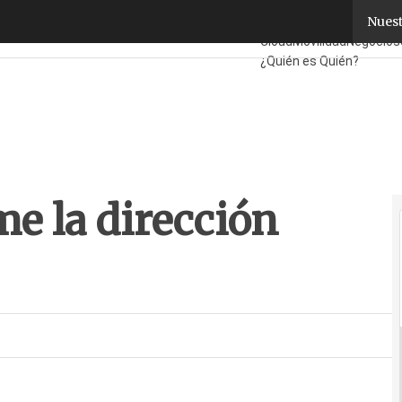
 la dirección general en Cognos
Nuest
Fabricantes
Mayoristas
Cloud
Movilidad
Negocios
¿Quién es Quién?
e la dirección