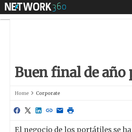
Menú
Buen final de año p
Buen final de año 
Home
Corporate
El negocio de los portátiles se h