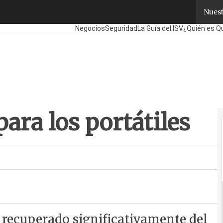
ara los portátiles
Nuest
Fabricantes
Mayoristas
TicPymes
Corporate
Re
Negocios
Seguridad
La Guía del ISV
¿Quién es Q
para los portátiles
a recuperado significativamente del