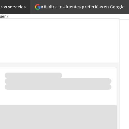
Añadir a tus fuentes preferidas en Google
ros servicios
tail
Cloud
Movilidad
uién?