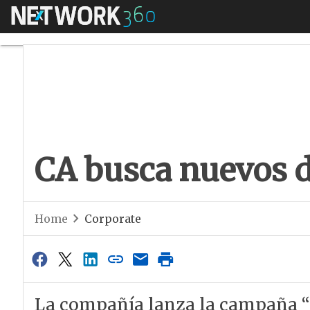
Menú
CA busca nuevos di
CA busca nuevos d
Home
Corporate
La compañía lanza la campaña “C