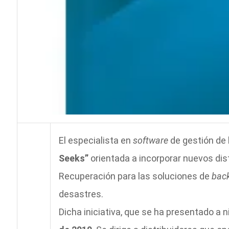
El especialista en
software
de gestión de 
Seeks”
orientada a incorporar nuevos dis
Recuperación para las soluciones de
bac
desastres.
Dicha iniciativa, que se ha presentado a n