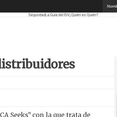
stribuidores
Nuest
Fabricantes
Mayoristas
TicPymes
Corporate
Retail
Cl
Seguridad
La Guía del ISV
¿Quién es Quién?
istribuidores
A Seeks” con la que trata de