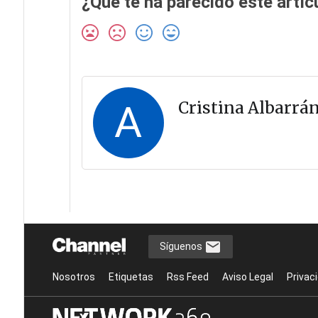
¿Qué te ha parecido este artíc
A
Cristina Albarrá
Síguenos
Nosotros
Etiquetas
Rss Feed
Aviso Legal
Privac