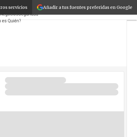
Añadir a tus fuentes preferidas en Google
ros servicios
tas
TicPymes
Corporate
Negocios
Seguridad
n es Quién?