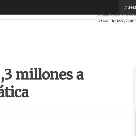
,3 millones a formación informática
Nuest
Fabricantes
Mayoris
Retail
Cloud
Movilidad
La Guía del ISV
¿Quié
,3 millones a
tica