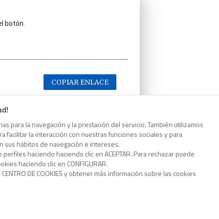
el botón.
COPIAR ENLACE
ad!
as para la navegación y la prestación del servicio. También utilizamos
 facilitar la interacción con nuestras funciones sociales y para
el botón.
on sus hábitos de navegación e intereses.
e perfiles haciendo haciendo clic en ACEPTAR. Para rechazar puede
cookies haciendo clic en CONFIGURAR.
o CENTRO DE COOKIES y obtener más información sobre las cookies
COPIAR ENLACE