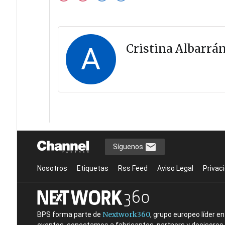
A
Cristina Albarrá
Síguenos
Nosotros
Etiquetas
Rss Feed
Aviso Legal
Privac
Nextwork360
BPS forma parte de
, grupo europeo líder 