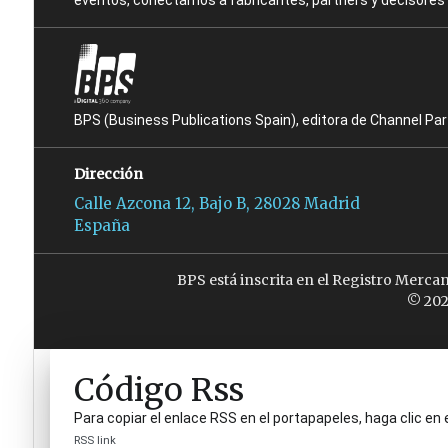
eventos, conectamos a fabricantes, partners y decisores t
BPS (Business Publications Spain), editora de Channel Pa
Dirección
Calle Azcona 12, Bajo B, 28028 Madrid
España
BPS está inscrita en el Registro Merca
© 202
Código Rss
Para copiar el enlace RSS en el portapapeles, haga clic en 
RSS link