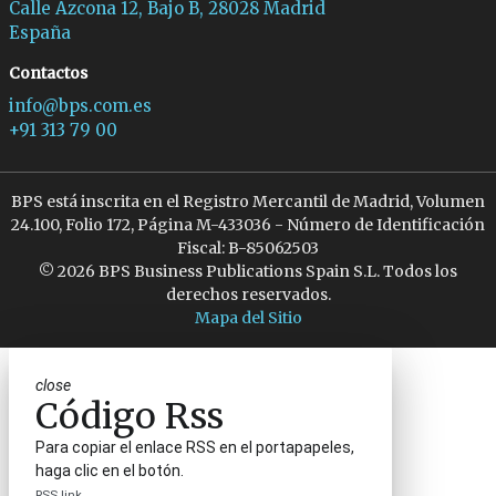
Calle Azcona 12, Bajo B, 28028 Madrid
España
Contactos
info@bps.com.es
+91 313 79 00
BPS está inscrita en el Registro Mercantil de Madrid, Volumen
24.100, Folio 172, Página M-433036 - Número de Identificación
Fiscal: B-85062503
© 2026 BPS Business Publications Spain S.L. Todos los
derechos reservados.
Mapa del Sitio
close
Código Rss
Para copiar el enlace RSS en el portapapeles,
haga clic en el botón.
RSS link