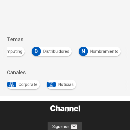
Temas
D
N
d Computing
Distribuidores
Nombramiento
Canales
Corporate
Noticias
Síguenos