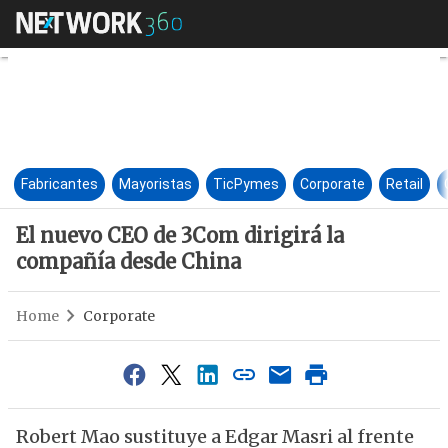
El nuevo CEO de 3Com dirigir
Fabricantes
Mayoristas
TicPymes
Corporate
Retail
El nuevo CEO de 3Com dirigirá la
compañía desde China
Home
Corporate
Robert Mao sustituye a Edgar Masri al frente