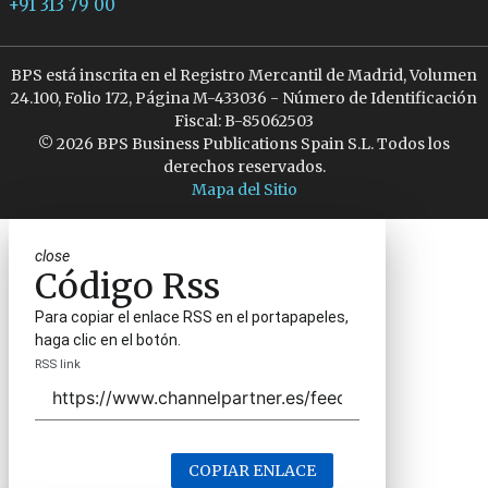
+91 313 79 00
BPS está inscrita en el Registro Mercantil de Madrid, Volumen
24.100, Folio 172, Página M-433036 - Número de Identificación
Fiscal: B-85062503
© 2026 BPS Business Publications Spain S.L. Todos los
derechos reservados.
Mapa del Sitio
close
Código Rss
Para copiar el enlace RSS en el portapapeles,
haga clic en el botón.
RSS link
COPIAR ENLACE