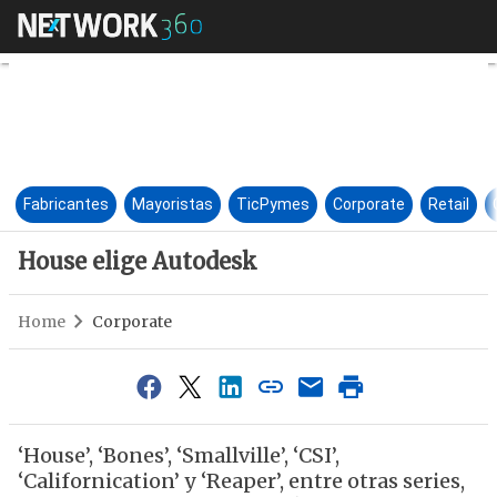
House elige Autodesk
Fabricantes
Mayoristas
TicPymes
Corporate
Retail
House elige Autodesk
Home
Corporate
‘House’, ‘Bones’, ‘Smallville’, ‘CSI’,
‘Californication’ y ‘Reaper’, entre otras series,