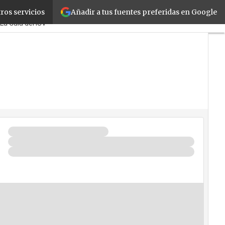
Añadir a tus fuentes preferidas en Google
ros servicios
ymes
Corporate
Retail
Cloud
La Guía del ISV