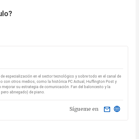
ulo?
e especialización en el sector tecnológico y sobre todo en el canal de
o con otros medios, como la histórica PC Actual, Huffington Post y
mejorar su estrategia de comunicación. Fan del baloncesto y la
ío pero abnegado) de piano.
email
Sígueme en