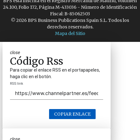
BPS está inscrita en el Registro Mercantil de Madrid, Volumen
24.100, Folio 172, Página M-433036 - Número de Identificación
Fiscal: B-85062503
© 2026 BPS Business Publications Spain S.L. Todos los
derechos reservados.
Mapa del Sitio
close
Código Rss
Para copiar el enlace RSS en el portapapeles,
haga clic en el botón.
RSS link
COPIAR ENLACE
close