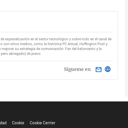
e especialización en el sector tecnológico y sobre todo en el canal de
o con otros medios, como la histórica PC Actual, Huffington Post y
mejorar su estrategia de comunicación. Fan del baloncesto y la
ío pero abnegado) de piano.
email
Sígueme en
idad
Cookie
Cookie Center