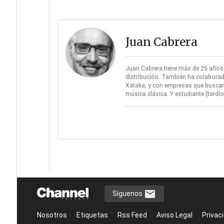
Juan Cabrera
Juan Cabrera tiene más de 25 años d
distribución. También ha colaborad
Xataka, y con empresas que buscan 
música clásica. Y estudiante (tard
Síguenos
Nosotros
Etiquetas
Rss Feed
Aviso Legal
Privac