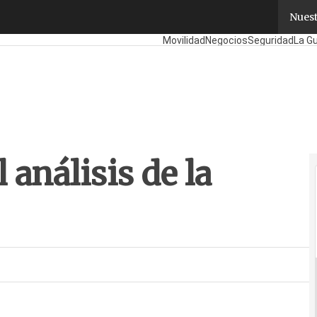
análisis de la información
Nuest
Fabricantes
Mayoristas
TicPymes
Movilidad
Negocios
Seguridad
La Gu
 análisis de la