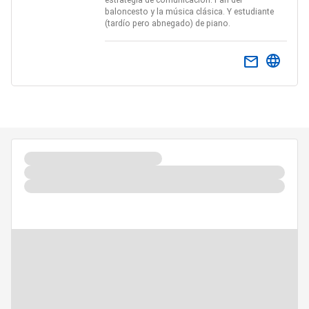
estrategia de comunicación. Fan del
baloncesto y la música clásica. Y estudiante
(tardío pero abnegado) de piano.
email