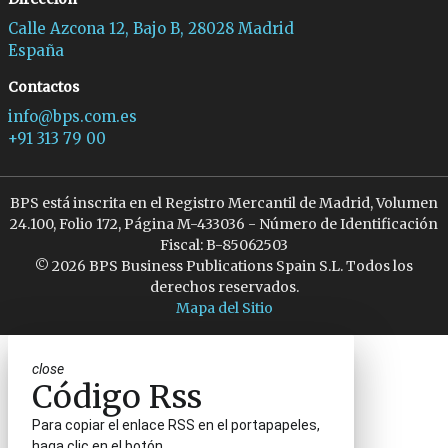
Calle Azcona 12, Bajo B, 28028 Madrid
España
Contactos
info@bps.com.es
+91 313 79 00
BPS está inscrita en el Registro Mercantil de Madrid, Volumen
24.100, Folio 172, Página M-433036 - Número de Identificación
Fiscal: B-85062503
© 2026 BPS Business Publications Spain S.L. Todos los
derechos reservados.
Mapa del Sitio
close
Código Rss
Para copiar el enlace RSS en el portapapeles,
haga clic en el botón.